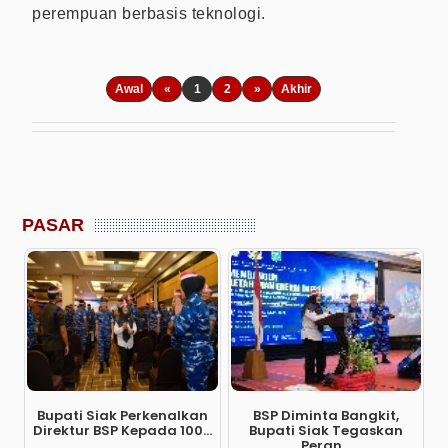
perempuan berbasis teknologi.
Awal
«
1
2
»
Akhir
PASAR
Bupati Siak Perkenalkan
BSP Diminta Bangkit,
Direktur BSP Kepada 100...
Bupati Siak Tegaskan
Peran...