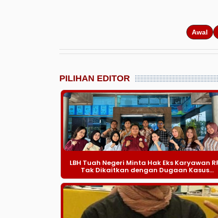
Awal
PILIHAN EDITOR
LBH Tuah Negeri Minta Hak Eks Karyawan R
Tak Dikaitkan dengan Dugaan Kasus...