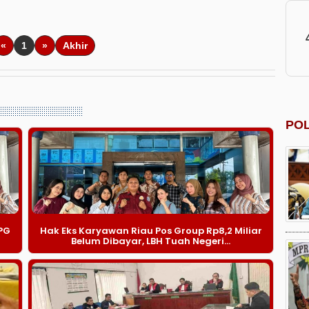
«
1
»
Akhir
POL
PG
Hak Eks Karyawan Riau Pos Group Rp8,2 Miliar
Belum Dibayar, LBH Tuah Negeri...