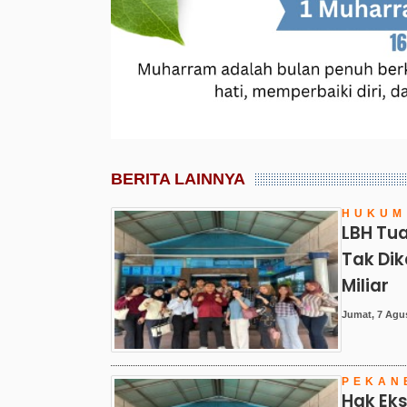
BERITA LAINNYA
HUKUM
LBH Tua
Tak Di
Miliar
Jumat, 7 Agus
PEKAN
Hak Eks