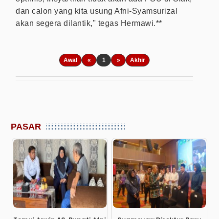
dan calon yang kita usung Afni-Syamsurizal
akan segera dilantik," tegas Hermawi.**
Awal
«
1
»
Akhir
PASAR