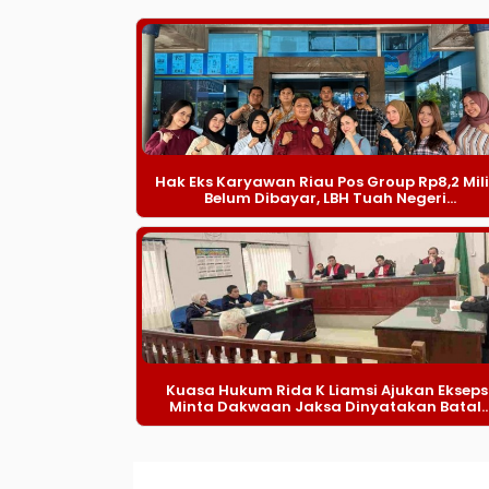
Hak Eks Karyawan Riau Pos Group Rp8,2 Mil
Belum Dibayar, LBH Tuah Negeri...
Kuasa Hukum Rida K Liamsi Ajukan Eksepsi
Minta Dakwaan Jaksa Dinyatakan Batal..