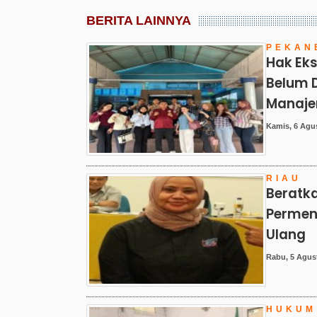
BERITA LAINNYA
PEKAN
Hak Eks
Belum D
Manaj
Kamis, 6 Agus
RIAU
Beratka
Permen
Ulang
Rabu, 5 Agust
HUKUM