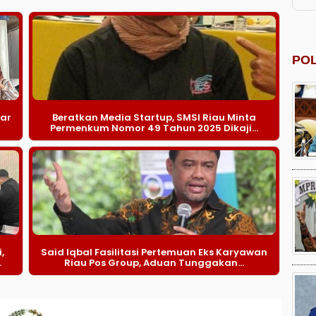
POL
iar
Beratkan Media Startup, SMSI Riau Minta
Permenkum Nomor 49 Tahun 2025 Dikaji...
,
Said Iqbal Fasilitasi Pertemuan Eks Karyawan
.
Riau Pos Group, Aduan Tunggakan...