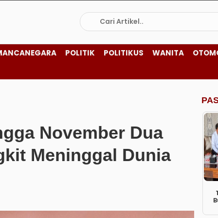
MANCANEGARA
POLITIK
POLITIKUS
WANITA
OTOM
PA
ngga November Dua
gkit Meninggal Dunia
B