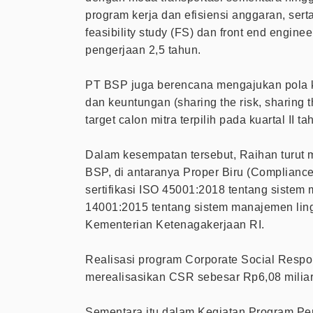
program kerja dan efisiensi anggaran, ser
feasibility study (FS) dan front end engin
pengerjaan 2,5 tahun.
PT BSP juga berencana mengajukan pola k
dan keuntungan (sharing the risk, sharin
target calon mitra terpilih pada kuartal II t
Dalam kesempatan tersebut, Raihan turut 
BSP, di antaranya Proper Biru (Compliance)
sertifikasi ISO 45001:2018 tentang siste
14001:2015 tentang sistem manajemen lingk
Kementerian Ketenagakerjaan RI.
Realisasi program Corporate Social Respo
merealisasikan CSR sebesar Rp6,08 miliar
Sementara itu dalam Kegiatan Program P