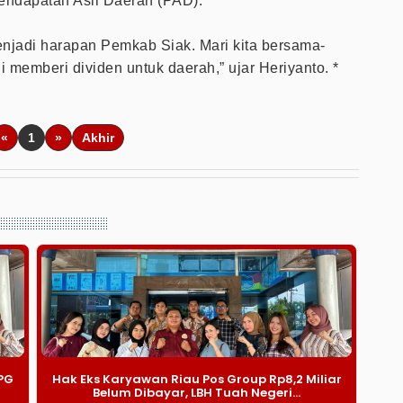
endapatan Asli Daerah (PAD).
jadi harapan Pemkab Siak. Mari kita bersama-
emberi dividen untuk daerah,” ujar Heriyanto. *
«
1
»
Akhir
PG
Hak Eks Karyawan Riau Pos Group Rp8,2 Miliar
Belum Dibayar, LBH Tuah Negeri...