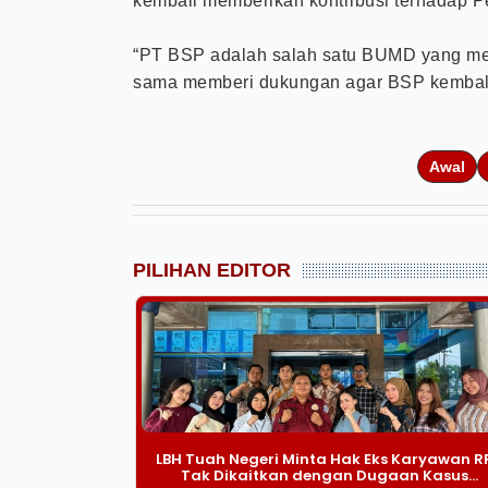
kembali memberikan kontribusi terhadap P
“PT BSP adalah salah satu BUMD yang men
sama memberi dukungan agar BSP kembali m
Awal
PILIHAN EDITOR
LBH Tuah Negeri Minta Hak Eks Karyawan R
Tak Dikaitkan dengan Dugaan Kasus...