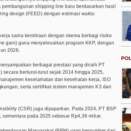
ta pembangunan shipping line baru berdasarkan hasil
eering design (FEED) dengan estimasi waktu
erja sama kemitraan dengan skema berbagi risiko
g the gain) guna menyelesaikan program KKP, dengan
ahun 2026.
POL
menyampaikan berbagai prestasi yang diraih PT
 secara berturut-turut sejak 2014 hingga 2025,
m manajemen keselamatan dan kesehatan kerja, ISO
ungan, serta sertifikat sistem manajemen K3 dari
nsibility (CSR) juga dipaparkan. Pada 2024, PT BSP
, sementara pada 2025 sebesar Rp4,36 miliar.
emberdayaan Masyarakat (PPM) yang bersumber dari