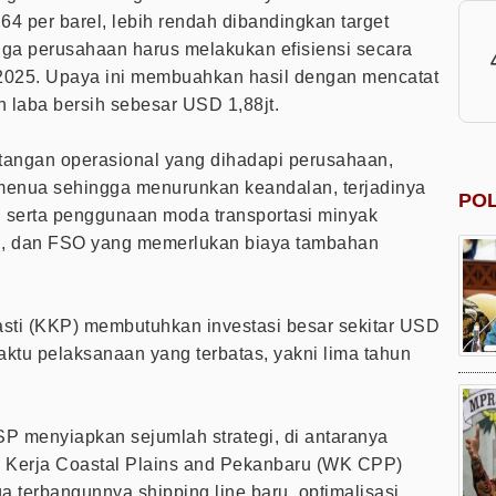
 per barel, lebih rendah dibandingkan target
ga perusahaan harus melakukan efisiensi secara
 2025. Upaya ini membuahkan hasil dengan mencatat
laba bersih sebesar USD 1,88jt.
angan operasional yang dihadapi perusahaan,
ng menua sehingga menurunkan keandalan, terjadinya
POL
 serta penggunaan moda transportasi minyak
ng, dan FSO yang memerlukan biaya tambahan
asti (KKP) membutuhkan investasi besar sekitar USD
waktu pelaksanaan yang terbatas, yakni lima tahun
SP menyiapkan sejumlah strategi, di antaranya
 Kerja Coastal Plains and Pekanbaru (WK CPP)
 terbangunnya shipping line baru, optimalisasi