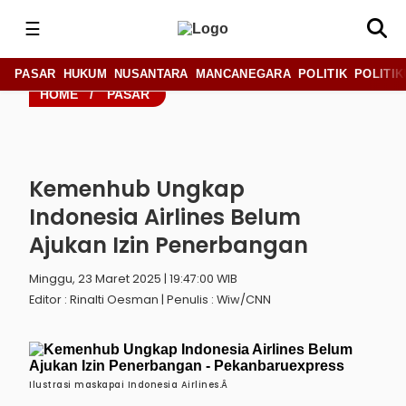
☰
PASAR
HUKUM
NUSANTARA
MANCANEGARA
POLITIK
POLITIK
HOME
/
PASAR
Kemenhub Ungkap
Indonesia Airlines Belum
Ajukan Izin Penerbangan
Minggu, 23 Maret 2025 | 19:47:00 WIB
Editor : Rinalti Oesman | Penulis : Wiw/CNN
Ilustrasi maskapai Indonesia Airlines.Â