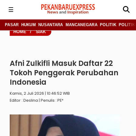
☰
PASAR
HUKUM
NUSANTARA
MANCANEGARA
POLITIK
POLITIK
HOME
/
SIAK
Afni Zulkifli Masuk Daftar 22
Tokoh Penggerak Perubahan
Indonesia
Kamis, 2 Juli 2026 | 10:46:52 WIB
Editor : Deslina | Penulis : PE*